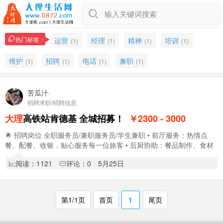
输入关键词搜索
热门标签：
运营
经理
精神
培训
(1)
(1)
(1)
(1)
维护
招聘
电话
兼职
(1)
(1)
(1)
(1)
苦瓜汁·
招聘求职/招聘信息
大理
高铁站肯德基 全城招募！
￥2300 - 3000
🌟 招聘岗位 全职服务员/兼职服务员/学生兼职 • 前厅服务：热情点
餐、配餐、收银，贴心服务每一位旅客 • 后厨协助：餐品制作、食材
整理，严格把控食品卫生 • 门店…
阅读：1121
评论：0
5月25日
第1/1页
首页
1
尾页