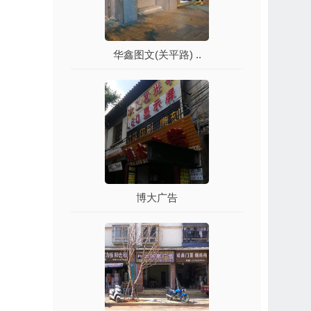
华鑫图文(关平路) ..
博大广告