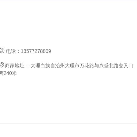
电话：
13577278809
商家地址：
大理白族自治州大理市万花路与兴盛北路交叉口
西240米