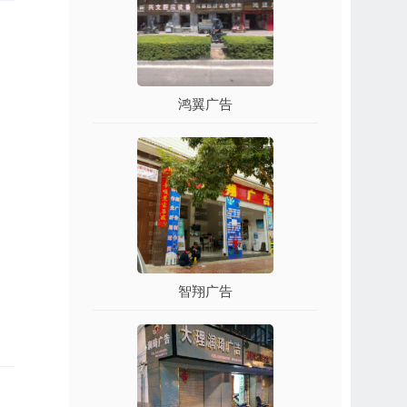
鸿翼广告
智翔广告